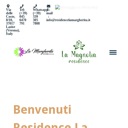
Via
Tel:
Whatsapp:
E-
delle
(+39)
(+39)
mail
Coste,
045
339
:
8/10,
6470
305
info@residencelamargherita.it
37017
791
7808
Lazise
(Verona),
Italy
Benvenuti
Residence La