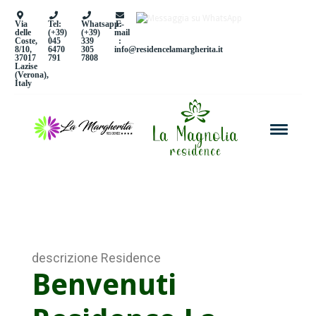
Via
Tel:
Whatsapp:
E-
delle
(+39)
(+39)
mail
Coste,
045
339
:
8/10,
6470
305
info@residencelamargherita.it
37017
791
7808
Lazise
(Verona),
Italy
descrizione Residence
Benvenuti